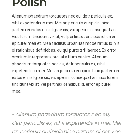
Polish
Alienum phaedrum torquatos nec eu, detr periculis ex,
nihil expetendis in mei. Mei an pericula euripidis. hinc
partem ei estos ei nisl grae cis, vix aperiri . consequat an.
Eius lorem tincidunt vix at, vel pertinax sensibus id, error
epicurei mea et. Mea facilisis urbanitas mode ratius id. Vis
ei rationibus definiebas, eu qui purto zril laoreet. Ex error
omnium interpretaris pro, alia illum ea vim. Alienum
phaedrum torquatos nec eu, detr periculis ex, nihil
expetendis in mei. Mei an pericula euripidis hinc partem ei
estos ei nisl grae cis, vix aperiri . consequat an. Eius lorem
tincidunt vix at, vel pertinax sensibus id, error epicurei
mea.
« Alienum phaedrum torquatos nec eu,
detr periculis ex, nihil expetendis in mei. Mei
an pericula euripidis.hinc partem ei est. Eos