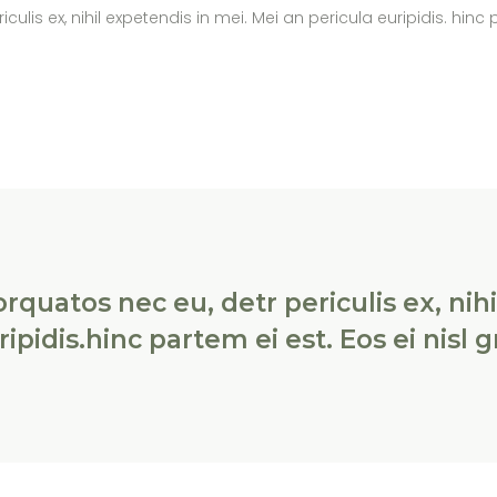
s ex, nihil expetendis in mei. Mei an pericula euripidis. hinc par
uatos nec eu, detr periculis ex, nihi
ipidis.hinc partem ei est. Eos ei nisl gr