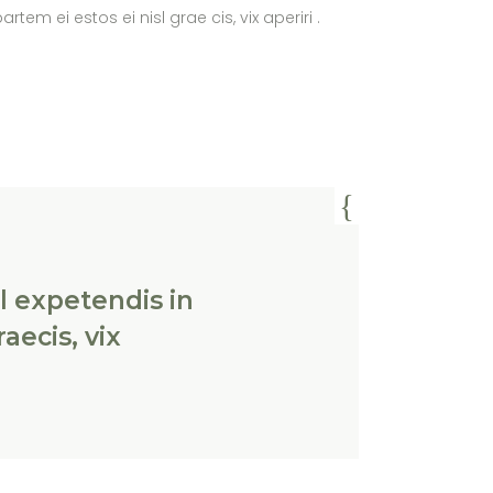
tem ei estos ei nisl grae cis, vix aperiri .
l expetendis in
aecis, vix