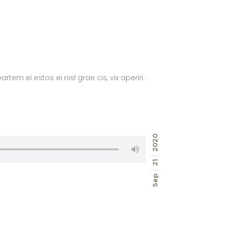
tem ei estos ei nisl grae cis, vix aperiri .
2020
21
Sep