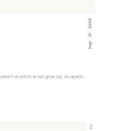
2020
21
Sep
tem ei estos ei nisl grae cis, vix aperiri .