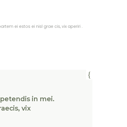
tem ei estos ei nisl grae cis, vix aperiri .
xpetendis in mei.
aecis, vix