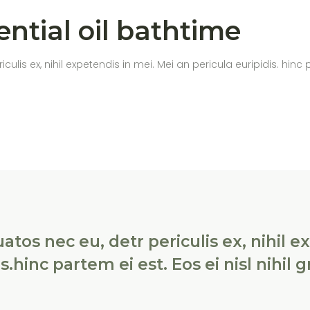
ential oil bathtime
s ex, nihil expetendis in mei. Mei an pericula euripidis. hinc par
os nec eu, detr periculis ex, nihil e
.hinc partem ei est. Eos ei nisl nihil gr