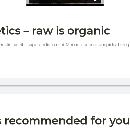
ics – raw is organic
s ex, nihil expetendis in mei. Mei an pericula euripidis. hinc par
s recommended for you