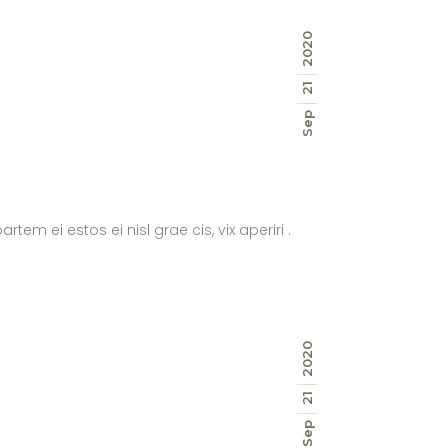
2020
21
Sep
tem ei estos ei nisl grae cis, vix aperiri .
2020
21
Sep