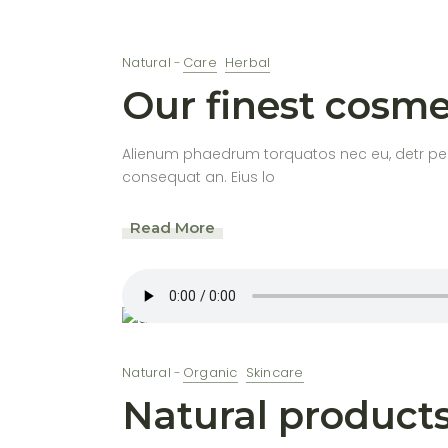
Natural
Care
Herbal
Our finest cosmet
Alienum phaedrum torquatos nec eu, detr periculi
consequat an. Eius lo
Read More
Natural
Organic
Skincare
Natural product