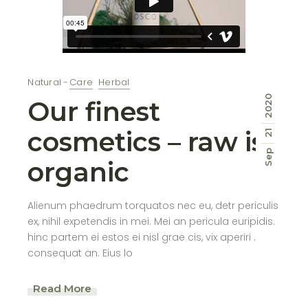
Natural
Care
Herbal
2020
Our finest
cosmetics – raw is
21
Sep
organic
Alienum phaedrum torquatos nec eu, detr periculis
ex, nihil expetendis in mei. Mei an pericula euripidis.
hinc partem ei estos ei nisl grae cis, vix aperiri .
consequat an. Eius lo
Read More