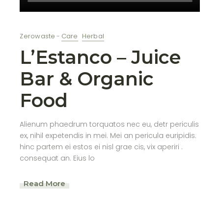
Zerowaste
Care
Herbal
L’Estanco – Juice
Bar & Organic
Food
Alienum phaedrum torquatos nec eu, detr periculis
ex, nihil expetendis in mei. Mei an pericula euripidis.
hinc partem ei estos ei nisl grae cis, vix aperiri .
consequat an. Eius lo
Read More