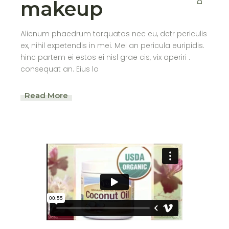
makeup
Alienum phaedrum torquatos nec eu, detr periculis
ex, nihil expetendis in mei. Mei an pericula euripidis.
hinc partem ei estos ei nisl grae cis, vix aperiri .
consequat an. Eius lo
Read More