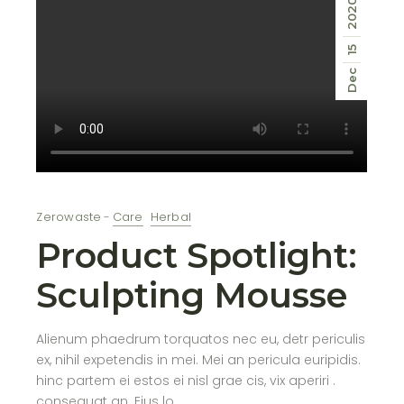
2020
15
Dec
Zerowaste
Care
Herbal
Product Spotlight:
Sculpting Mousse
Alienum phaedrum torquatos nec eu, detr periculis
ex, nihil expetendis in mei. Mei an pericula euripidis.
hinc partem ei estos ei nisl grae cis, vix aperiri .
consequat an. Eius lo